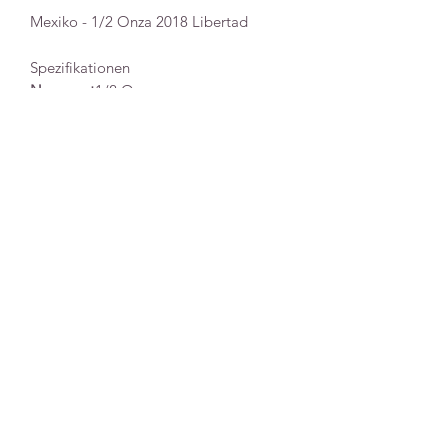
Mexiko - 1/2 Onza 2018 Libertad
Spezifikationen
Nennwert
1/2 Onza
Serie
Libertad
Prägejahr
2018
Qualität
Stempelglanz
Unzen
1/2 Unze
Material
Silber
Extras
In Plastikkapsel
Imprimer
|
Protection Données
|
Conditions
d'expédition et de livraison
|
Conditions Général