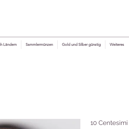
h Ländern
Sammlermünzen
Gold und Silber günstig
Weiteres
10 Centesimi