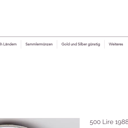
h Ländern
Sammlermünzen
Gold und Silber günstig
Weiteres
500 Lire 1988