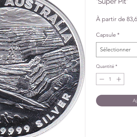
"Super Pit"
À partir de
83,
Capsule
*
Sélectionner
Quantité
*
Aj