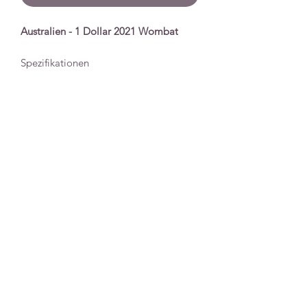
Australien - 1 Dollar 2021 Wombat
Spezifikationen
Nennwert
1 Dollar
Serie
Wombat
Prägejahr
2021
Qualität
Stempelglanz
Unzen
1 Unze
Material
Silber
Auflage
25.000
Extras
In Plastikkapsel
Imprimer
|
Protection Données
|
Conditions
d'expédition et de livraison
|
Conditions Général