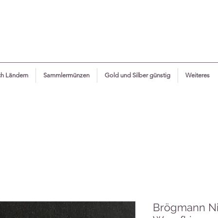
h Ländern
Sammlermünzen
Gold und Silber günstig
Weiteres
Brögmann Ni