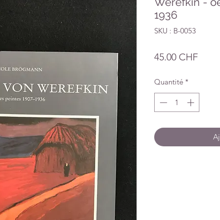
Werefkin - o
1936
SKU : B-0053
Prix
45.00 CHF
Quantité
*
Aj