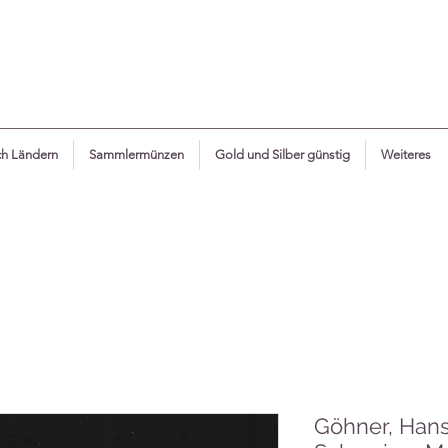
h Ländern
Sammlermünzen
Gold und Silber günstig
Weiteres
Göhner, Hans