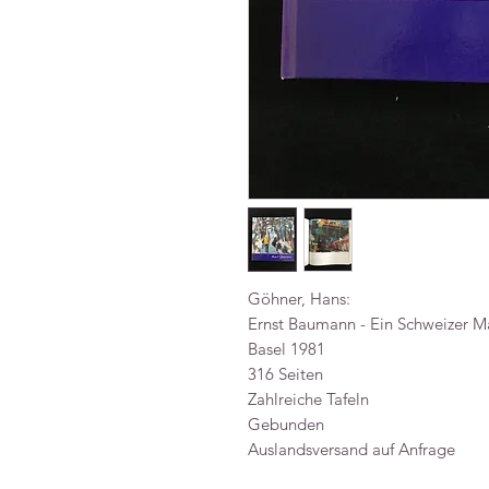
Göhner, Hans:
Ernst Baumann - Ein Schweizer M
Basel 1981
316 Seiten
Zahlreiche Tafeln
Gebunden
Auslandsversand auf Anfrage