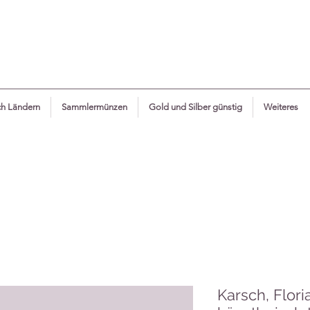
h Ländern
Sammlermünzen
Gold und Silber günstig
Weiteres
Karsch, Flori