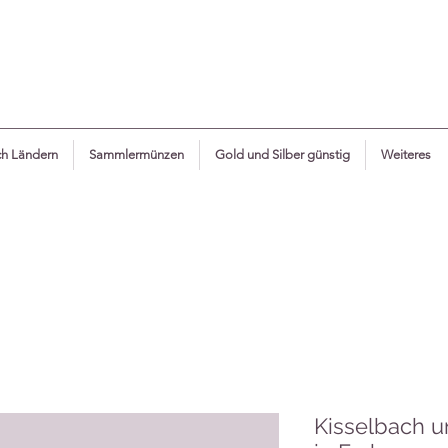
h Ländern
Sammlermünzen
Gold und Silber günstig
Weiteres
Kisselbach u