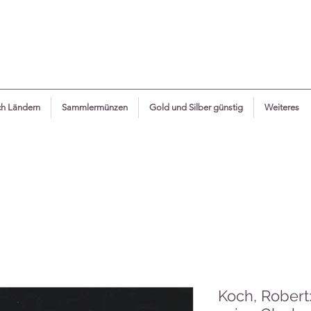
h Ländern
Sammlermünzen
Gold und Silber günstig
Weiteres
Koch, Robert: