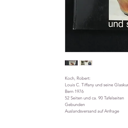
Koch, Robert:
Louis C. Tiffany und seine Glasku
Bern 1976
52 Seiten und ca. 90 Tafelseiten
Gebunden
Auslandsversand auf Anfrage