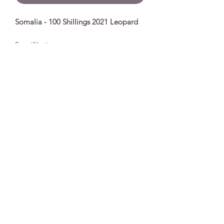
Somalia - 100 Shillings 2021 Leopard
Spezifikationen
Nennwert
100 Shillings
Prägejahr
2021
Qualität
Stempelglanz
Unzen
1 Unze
Material
Silber
Auflage
30.000
Extras
In Plastikkapsel
Imprimer
|
Protection Données
|
Conditions
d'expédition et de livraison
|
Conditions Général