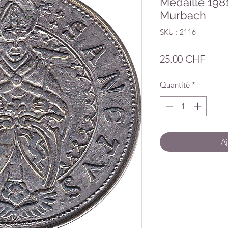
Medaille 198
Murbach
SKU : 2116
Prix
25.00 CHF
Quantité
*
Aj