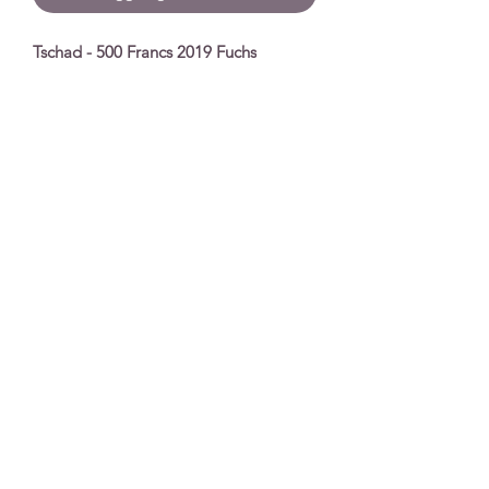
Tschad - 500 Francs 2019 Fuchs
Spezifikationen
Nennwert
500 Francs
Serie
Celtic Animals
Prägejahr
2019
Qualität
Stempelglanz
Unzen
1 Unze
Material
Silber
Auflage
5.000
Extras
In Plastikkapsel
Impronta
|
Protezione dei Dati
|
Condizioni di
spedizione e consegna
|
Condizioni Generali