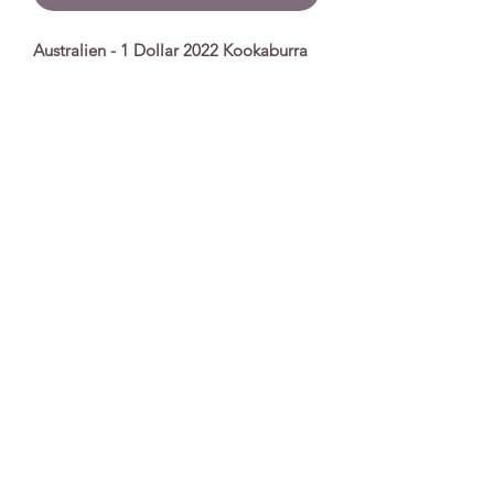
Australien - 1 Dollar 2022 Kookaburra
Spezifikationen
Nennwert
1 Dollar
Serie
Kookaburra
Prägejahr
2022
Qualität
Stempelglanz
Unzen
1 Unze
Material
Silber
Extras
In Plastikkapsel
Impronta
|
Protezione dei Dati
|
Condizioni di
spedizione e consegna
|
Condizioni Generali
©2023 Universal Coin SA. Creato con Wix.com