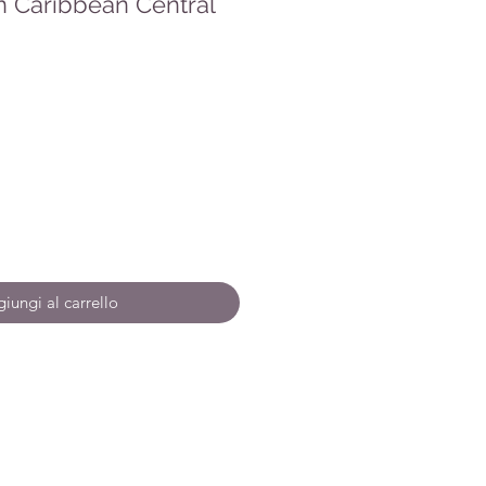
n Caribbean Central
zo
iungi al carrello