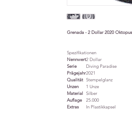
Grenada - 2 Dollar 2020 Oktopus
Spezifikationen
Nennwert
2 Dollar
Serie
Diving Paradise
Prägejahr
2021
Qualität
Stempelglanz
Unzen
1 Unze
Material
Silber
Auflage
25.000
Extras
In Plastikkapsel