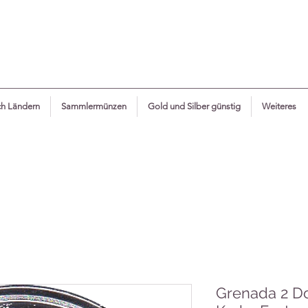
h Ländern
Sammlermünzen
Gold und Silber günstig
Weiteres
Grenada 2 Do