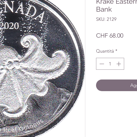
Krake Easter
Bank
SKU: 2129
Prez
CHF 68.00
Quantità
*
Agg