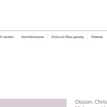
h Ländern
Sammlermünzen
Gold und Silber günstig
Weiteres
Olsson, Chri