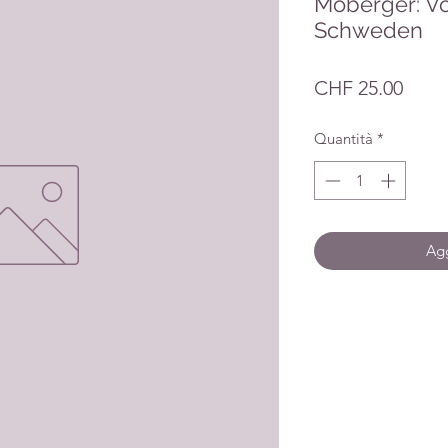
Moberger: V
Schweden
Prez
CHF 25.00
Quantità
*
Agg