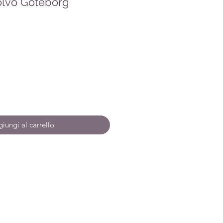
olvo Göteborg
zo
iungi al carrello