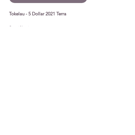
Tokelau - 5 Dollar 2021 Terra
Spezifikationen
Nennwert
5 Dollar
Serie
Terra
Prägejahr
2021
Qualität
Stempelglanz
Unzen
1 Unze
Material
Silber
Auflage
30.000
Extras
In Plastikkapsel
Impronta
|
Protezione dei Dati
|
Condizioni di
spedizione e consegna
|
Condizioni Generali