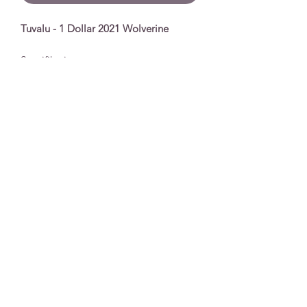
Tuvalu - 1 Dollar 2021 Wolverine
Spezifikationen
Nennwert
1 Dollar
Serie
Marvel
Prägejahr
2021
Qualität
Stempelglanz
Unzen
1 Unze
Material
Silber
Auflage
50.000
Extras
In Plastikkapsel
Impronta
|
Protezione dei Dati
|
Condizioni di
spedizione e consegna
|
Condizioni Generali