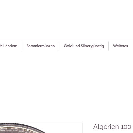
h Ländern
Sammlermünzen
Gold und Silber günstig
Weiteres
Algerien 100