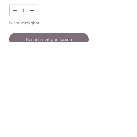
Nicht verfügbar
Benachrichtigen lassen
Münzkapsel Rechteckig
Spezifikationen
Material
Hartplastik
Dimensio
27 x 47 mm
nen
Geeignet
Australien Drachen Eckig
Für
(Münzbarren)