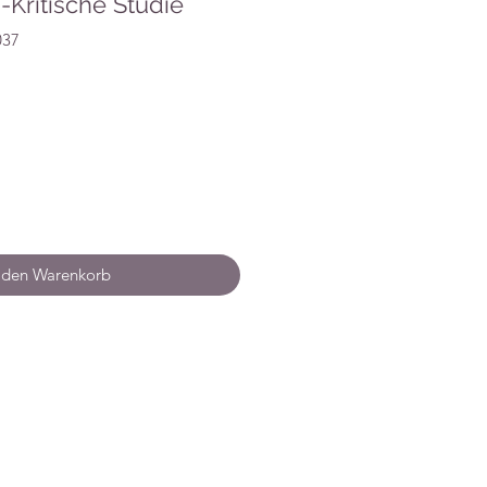
-Kritische Studie
037
 den Warenkorb