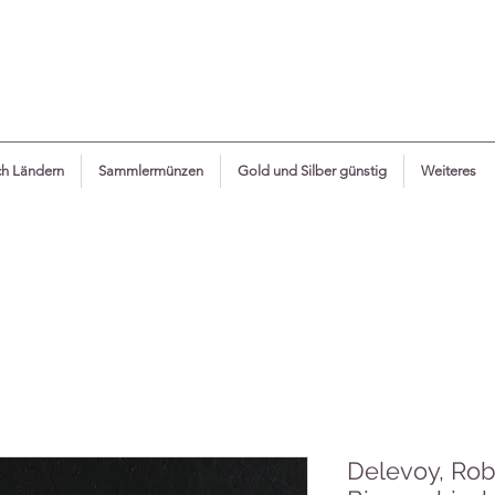
h Ländern
Sammlermünzen
Gold und Silber günstig
Weiteres
Delevoy, Robe