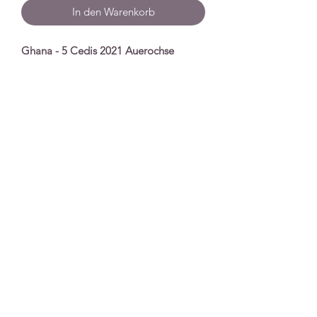
In den Warenkorb
Ghana - 5 Cedis 2021 Auerochse
Spezifikationen
Nennwert
5 Cedis
Serie
Giganten der Eiszeit
Prägejahr
2021
Qualität
Stempelglanz
Unzen
1 Unze
Material
Silber
Auflage
15.000
Extras
In Plastikkapsel
Impressum
|
Datenschutz
|
Versand &
Lieferbedingungen
|
AGB