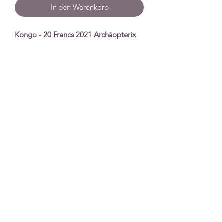
In den Warenkorb
Kongo - 20 Francs 2021 Archäopterix
Spezifikationen
Nennwert
20 Francs
Serie
Prähistorisches Leben
Prägejahr
2021
Qualität
Stempelglanz
Unzen
1 Unze
Material
Silber
Auflage
10.000
Extras
In Plastikkapsel
Impressum
|
Datenschutz
|
Versand &
Lieferbedingungen
|
AGB