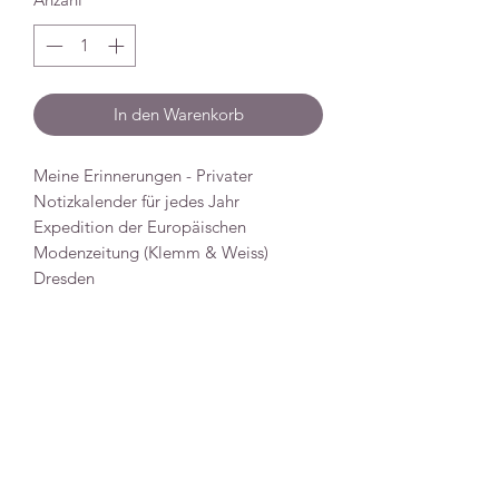
In den Warenkorb
Meine Erinnerungen - Privater
Notizkalender für jedes Jahr
Expedition der Europäischen
Modenzeitung (Klemm & Weiss)
Dresden
Dresden um 1900
56 Seiten
Einfarbige Vignetten
Gebunden
Vier Seiten beschriftet, hinten eine
kleine Annonce eingeklebt
Einband etwas beschädigt,
Papierränder gebräunt