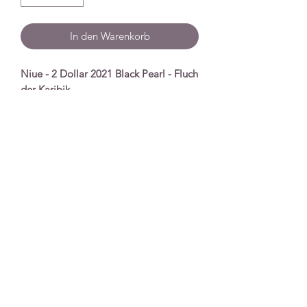
In den Warenkorb
Niue - 2 Dollar 2021 Black Pearl - Fluch
der Karibik
Spezifikationen
Nennwert
2 Dollar
Serie
Fluch der Karibik
Prägejahr
2021
Qualität
Stempelglanz
Unzen
1 Unze
Material
Silber
Auflage
15.000